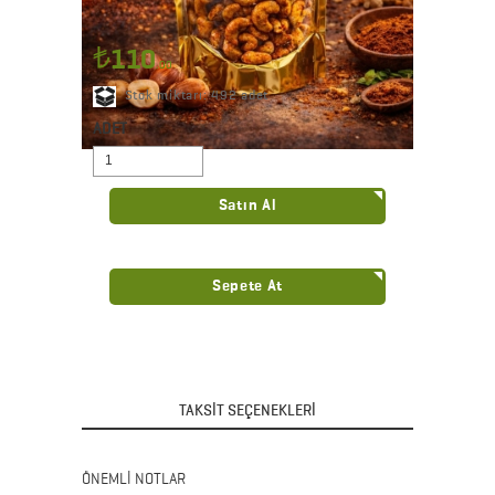
110
.00
Stok miktarı: 492 adet
Seçenekler
ADET
Satın Al
Sepete At
TAKSİT SEÇENEKLERİ
ÖNEMLİ NOTLAR