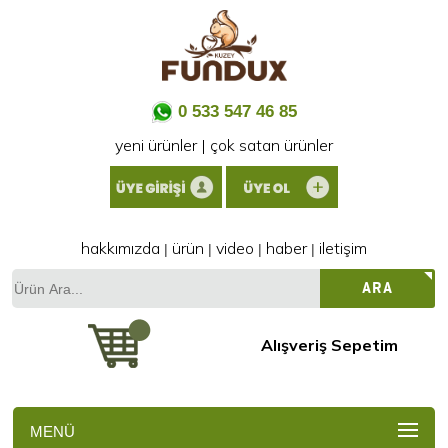
0 533 547 46 85
yeni ürünler
|
çok satan ürünler
hakkımızda
ürün
video
haber
iletişim
|
|
|
|
Ürün
ARA
Ara...
Alışveriş Sepetim
MENÜ