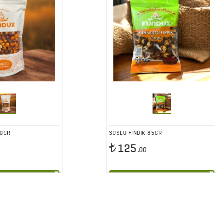
00GR
SOSLU FINDIK 85GR
125
.00
pete At
Sepete At