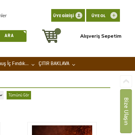
nler
Alışveriş Sepetim
ARA
ş İç Fındık...
ÇITIR BAKLAVA