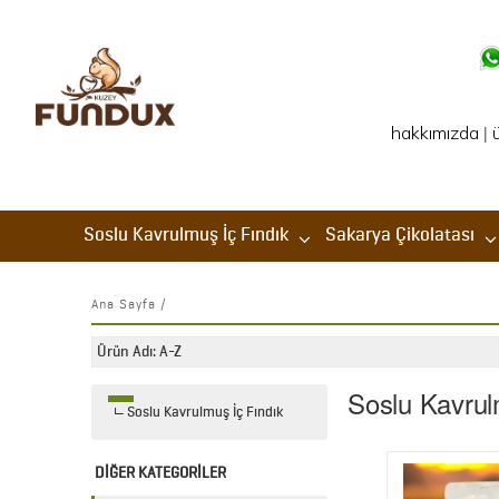
hakkımızda
|
Soslu Kavrulmuş İç Fındık
Sakarya Çikolatası
Ana Sayfa
/
Soslu Kavrul
Soslu Kavrulmuş İç Fındık
DİĞER KATEGORİLER