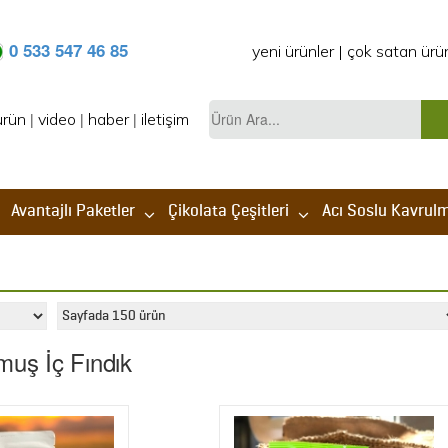
0 533 547 46 85
yeni ürünler
|
çok satan ürü
Ürün
ürün
|
video
|
haber
|
iletişim
Ara...
Avantajlı Paketler
Çikolata Çeşitleri
Acı Soslu Kavrulmu
muş İç Fındık