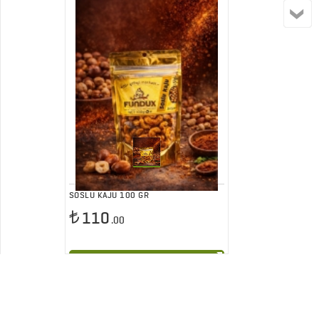
SOSLU KAJU 100 GR
110
.00
Sepete At