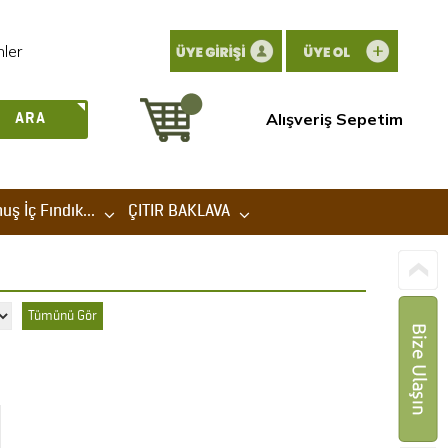
nler
Alışveriş Sepetim
ARA
ş İç Fındık...
ÇITIR BAKLAVA