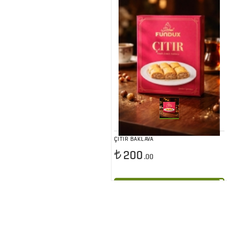
ÇITIR BAKLAVA
200
.00
Sepete At