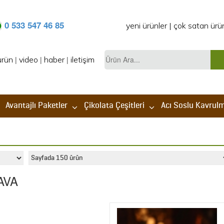
0 533 547 46 85
yeni ürünler
|
çok satan ürü
Ürün
ürün
|
video
|
haber
|
iletişim
Ara...
Avantajlı Paketler
Çikolata Çeşitleri
Acı Soslu Kavrulmu
AVA