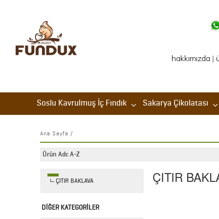
hakkımızda
|
Soslu Kavrulmuş İç Fındık
Sakarya Çikolatası
Ana Sayfa
/
ÇITIR BAKL
ÇITIR BAKLAVA
DİĞER KATEGORİLER