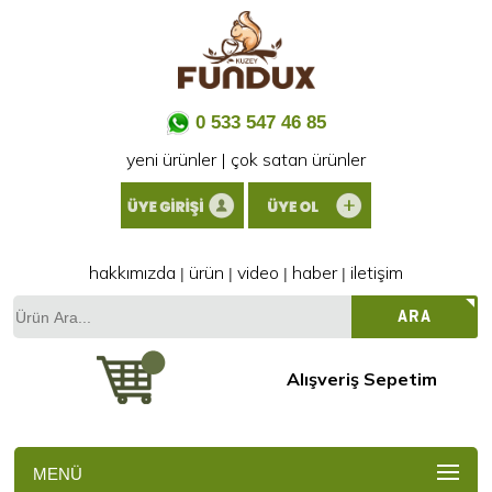
0 533 547 46 85
yeni ürünler
|
çok satan ürünler
hakkımızda
ürün
video
haber
iletişim
|
|
|
|
Ürün
ARA
Ara...
Alışveriş Sepetim
MENÜ