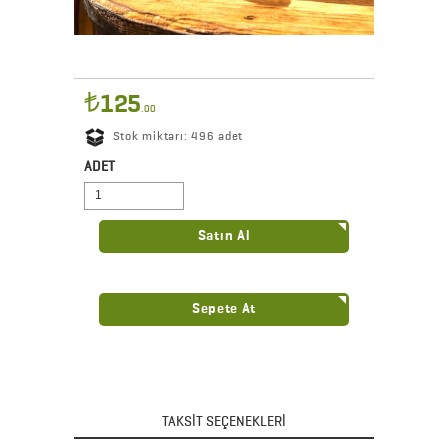
125
.00
Stok miktarı: 496 adet
Seçenekler
ADET
Satın Al
Sepete At
TAKSİT SEÇENEKLERİ