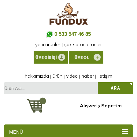
0 533 547 46 85
yeni ürünler
|
çok satan ürünler
hakkımızda
ürün
video
haber
iletişim
|
|
|
|
Ürün
ARA
Ara...
Alışveriş Sepetim
MENÜ