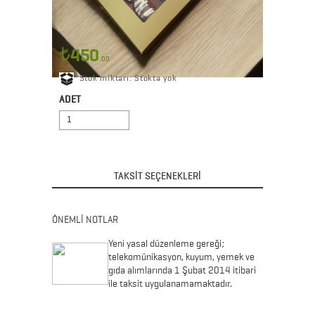
450
.00
Stok miktarı: Stokta yok
Seçenekler
ADET
TAKSİT SEÇENEKLERİ
ÖNEMLİ NOTLAR
Yeni yasal düzenleme gereği;
telekomünikasyon, kuyum, yemek ve
gıda alımlarında 1 Şubat 2014 itibari
ile taksit uygulanamamaktadır.