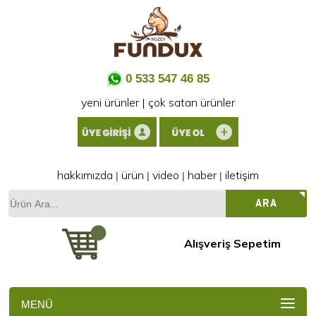
0 533 547 46 85
yeni ürünler
|
çok satan ürünler
hakkımızda
ürün
video
haber
iletişim
|
|
|
|
Ürün
ARA
Ara...
Alışveriş Sepetim
MENÜ