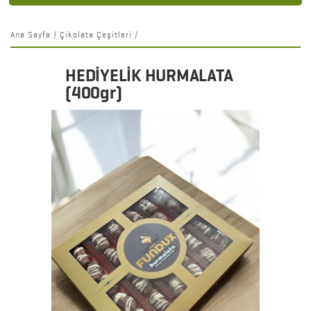
Ana Sayfa
/
Çikolata Çeşitleri
/
HEDİYELİK HURMALATA
(400gr)
Detaylar