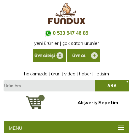
0 533 547 46 85
yeni ürünler
|
çok satan ürünler
hakkımızda
ürün
video
haber
iletişim
|
|
|
|
Ürün
ARA
Ara...
Alışveriş Sepetim
MENÜ