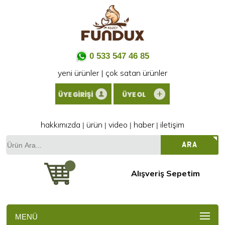
0 533 547 46 85
yeni ürünler
|
çok satan ürünler
hakkımızda
ürün
video
haber
iletişim
|
|
|
|
Ürün
ARA
Ara...
Alışveriş Sepetim
MENÜ